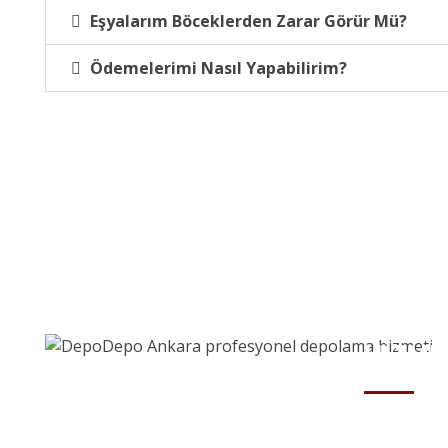
Eşyalarım Böceklerden Zarar Görür Mü?
Ödemelerimi Nasıl Yapabilirim?
HİZME
Adres:
Mustafa Kemal Mahallesi
Dumlupınar Bulvarı Mahall Ankara