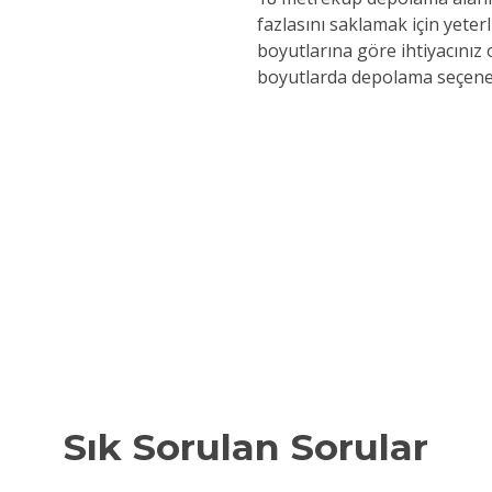
fazlasını saklamak için yeter
boyutlarına göre ihtiyacınız
boyutlarda depolama seçenekle
ye Özel
Sigortalı
tarlı
2+1 Ev Eşyası
nlikli
Sık Sorulan Sorular