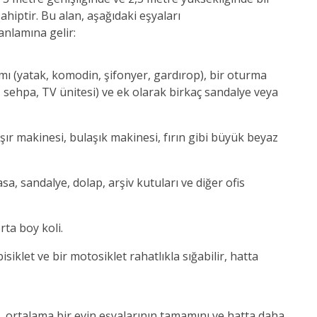
hiptir. Bu alan, aşağıdaki eşyaları
anlamına gelir:
mı (yatak, komodin, şifonyer, gardırop), bir oturma
, sehpa, TV ünitesi) ve ek olarak birkaç sandalye veya
ır makinesi, bulaşık makinesi, fırın gibi büyük beyaz
a, sandalye, dolap, arşiv kutuları ve diğer ofis
rta boy koli.
isiklet ve bir motosiklet rahatlıkla sığabilir, hatta
 ortalama bir evin eşyalarının tamamını ve hatta daha