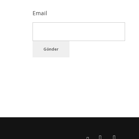
yazılarımızdan haberdar olmak için mail
8:00
adresinizi bize iletebilirsiniz.
8:00
Email
8:00
8:00
8:00
Gönder