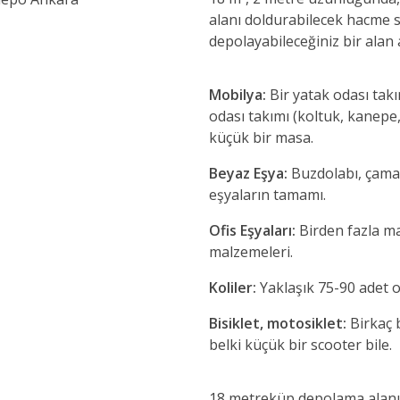
alanı doldurabilecek hacme sa
depolayabileceğiniz bir alan 
Mobilya:
Bir yatak odası takı
odası takımı (koltuk, kanepe
küçük bir masa.
Beyaz Eşya:
Buzdolabı, çamaş
eşyaların tamamı.
Ofis Eşyaları:
Birden fazla mas
malzemeleri.
Koliler:
Yaklaşık 75-90 adet o
Bisiklet, motosiklet:
Birkaç b
belki küçük bir scooter bile.
18 metreküp depolama alanı,