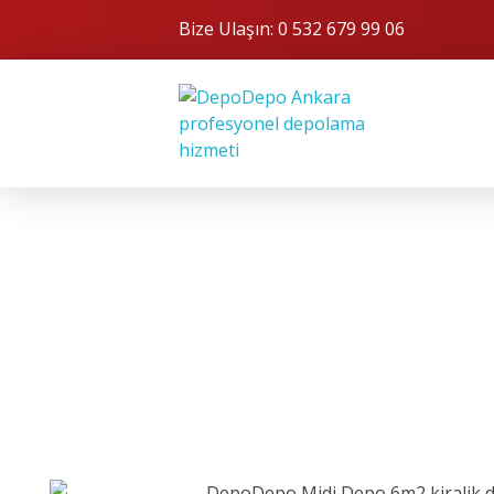
Bize Ulaşın:
0 532 679 99 06
Depo Depo
Eşyalarınızı Saklamanın Güvenli Yolu